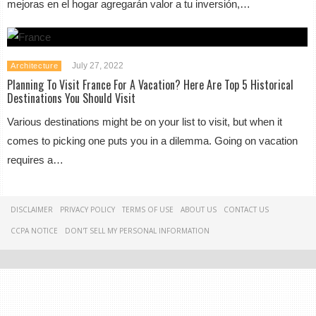
mejoras en el hogar agregarán valor a tu inversión,…
July 27, 2022
Architecture
Planning To Visit France For A Vacation? Here Are Top 5 Historical
Destinations You Should Visit
Various destinations might be on your list to visit, but when it
comes to picking one puts you in a dilemma. Going on vacation
requires a…
DISCLAIMER
PRIVACY POLICY
TERMS OF USE
ABOUT US
CONTACT US
CCPA NOTICE
DON'T SELL MY PERSONAL INFORMATION